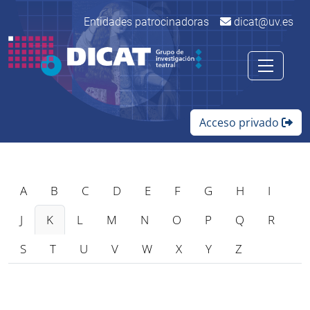
Entidades patrocinadoras
dicat@uv.es
Acceso privado
A
B
C
D
E
F
G
H
I
J
K
L
M
N
O
P
Q
R
S
T
U
V
W
X
Y
Z